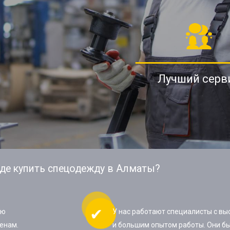
Лучший серв
де купить спецодежду в Алматы?
ую
У нас работают специалисты с в
енам.
и большим опытом работы. Они бы