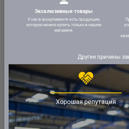
Эксклюзивные товары
У нас в ассортименте есть продукция,
П
которую можно купить только в нашем
ус
магазине.
кач
Другие причины за
Хорошая репутация