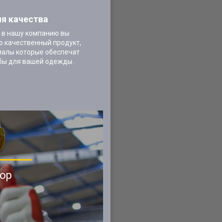
ия качества
 в нашу компанию вы
о качественный продукт,
иалы которые обеспечат
бы для вашей одежды .
ор