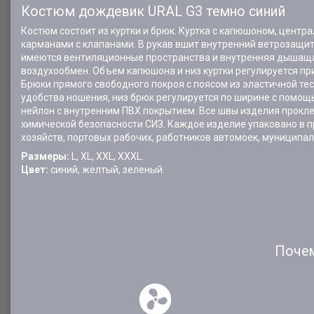
Костюм дождевик URAL G3 темно синий
Костюм состоит из куртки и брюк. Куртка с капюшоном, цент
карманами с клапанами. В рукав вшит внутренний ветрозащит
имеются вентиляционные пространства и внутренняя дышащая
воздухообмен. Объем капюшона и низ куртки регулируется п
Брюки прямого свободного покроя с поясом из эластичной тес
удобства ношения, низ брюк регулируется по ширине с помощ
нейлон с внутренним ПВХ покрытием. Все швы изделия прокле
химической безопасности СИЗ. Каждое изделие упаковано в 
хозяйств, портовых рабочих, работников автомоек, муниципа
Размеры:
L, XL, XXL, XXXL.
Цвет:
синий, желтый, зеленый.
Почем