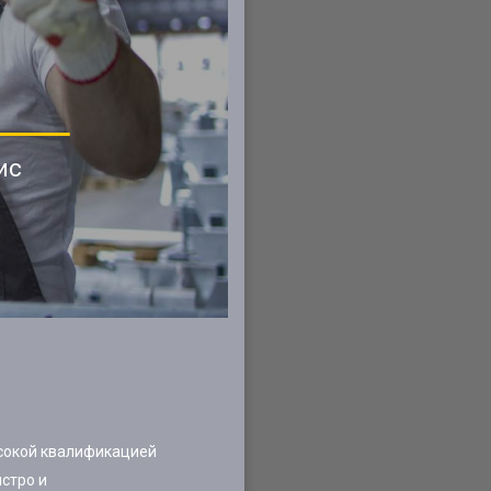
ис
ысокой квалификацией
стро и