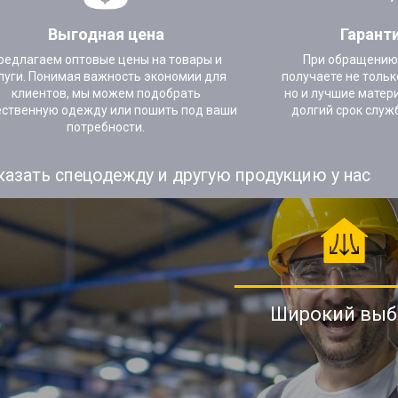
Выгодная цена
Гарант
редлагаем оптовые цены на товары и
При обращению
луги. Понимая важность экономии для
получаете не тольк
клиентов, мы можем подобрать
но и лучшие матер
ественную одежду или пошить под ваши
долгий срок служ
потребности.
казать спецодежду и другую продукцию у нас
Широкий выб