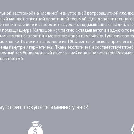
ральной застежкой на "молнию" и внутренней ветрозащитной планк
ный манжет с плотной эластичной тесьмой. Для дополнительного к
 сетка на спине и отверстия на уровне подмышечных впадин, чт
ри помощи шнура. Капюшон компактно складывается в заднюю пове
ьмы имеют отверстия в месте карманов и гульфика. Гульфик застег
ью кнопки. Изделие выполнено из 100% синтетического прочного 
ены изнутри и герметичны. Ткань экологична и соответствует тре
прочный комбинированный пакет из нейлона и полиэстера. Рекоме
льных служб.
у стоит покупать именно у нас?