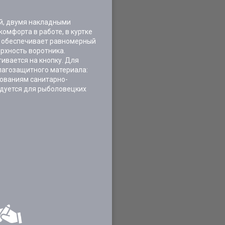
ой, двумя накладными
омфорта в работе, в куртке
о обеспечивает равномерный
рхность воротника.
ивается на кнопку. Для
влагозащитного материала:
бованиям санитарно-
ндуется для рыболовецких