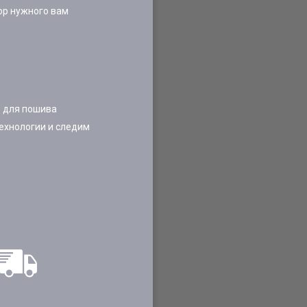
ор нужного вам
 для пошива
ехнологии и следим