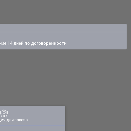
ение 14 дней
по договоренности
ия для заказа