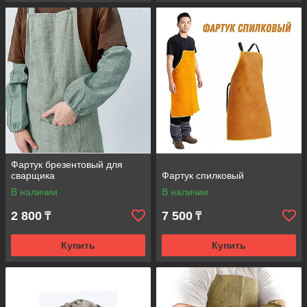
Фартук брезентовый для
сварщика
Фартук спилковый
В наличии
В наличии
2 800
7 500
₸
₸
Купить
Купить