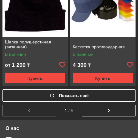
Шапка полушерстиная
(вязанная)
Каскетка противоударная
В наличии
В наличии
1 200
4 300
от
₸
₸
Купить
Купить
Показать ещё
1
/ 5
О нас