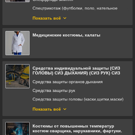
Спецтрикотаж (футболки, поло, нательное
белье)
Показать всё
Сигнальная спецодежда повышенной
видимости
Медицинские костюмы, халаты
Плащи, Дождевики, Водоотталкивающие
костюмы
Средства индивидуальной защиты (СИЗ
ГОЛОВЫ) СИЗ ДЫХАНИЯ) (СИЗ РУК) СИЗ
СЛУХА)
Средства защиты органов дыхания
Средства защиты рук
Средства защиты головы (каски,щитки,маски)
Средства защиты глаз
Показать всё
Средства защиты органов слуха
Костюмы от повышенных температур
костюм сварщика, нарукавники, фартуки.