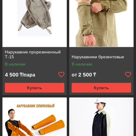
Нарукавник прорезиненный
Т-15
Нарукавники брезентовые
В наличии
В наличии
4 500
2 500
₸/пара
от
₸
Купить
Купить