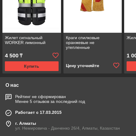
Жилет сигнальный
Краги спилковые
Жил
WORKER лимонный
оранжевые не
утепленные
4 500
1 0
₸
Цену уточняйте
Купить
О нас
Рейтинг не сформирован
Менее 5 отзывов за последний год
Работает с 17.03.2015
г. Алматы
ул. Немировича - Данченко 26/4, Алматы, Казахстан