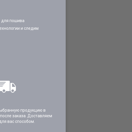
 для пошива
ехнологии и следим
ыбранную продукцию в
 после заказа. Доставляем
для вас способом.