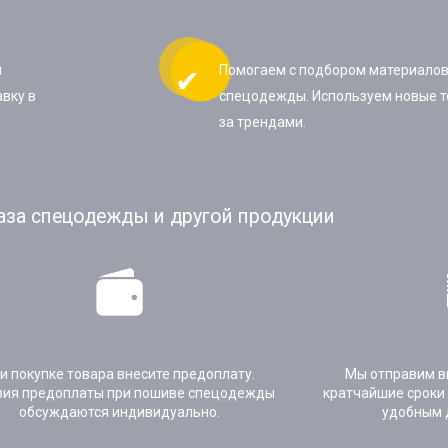
ы
Помогаем с подбором материалов
вку в
спецодежды. Используем новые т
за трендами.
аза спецодежды и другой продукции
и покупке товара внесите предоплату.
Мы отправим в
вия предоплаты при пошиве спецодежды
кратчайшие сроки
обсуждаются индивидуально.
удобным 