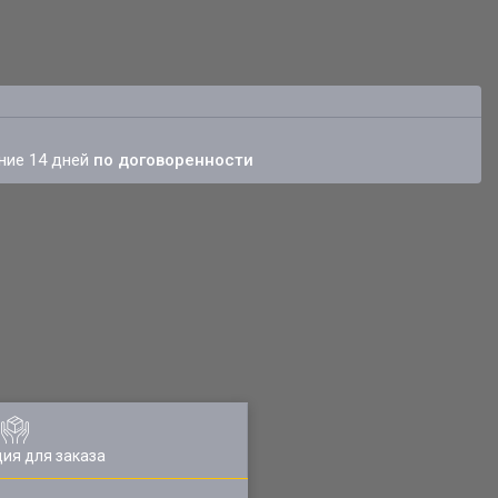
ение 14 дней
по договоренности
ия для заказа