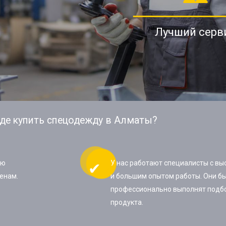
Лучший серв
де купить спецодежду в Алматы?
ую
У нас работают специалисты с в
енам.
и большим опытом работы. Они бы
профессионально выполнят подб
продукта.