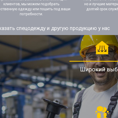
клиентов, мы можем подобрать
но и лучшие матер
ественную одежду или пошить под ваши
долгий срок служ
потребности.
казать спецодежду и другую продукцию у нас
Широкий выб