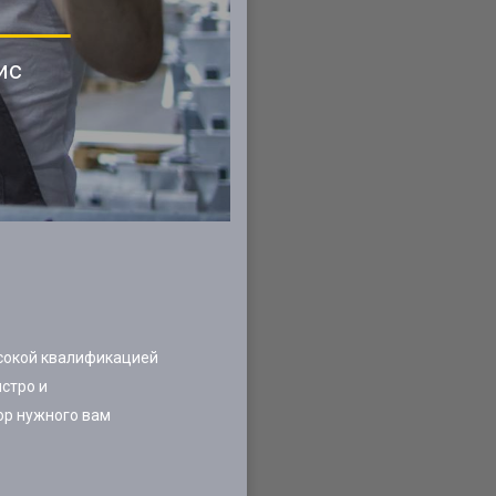
ис
ысокой квалификацией
стро и
ор нужного вам