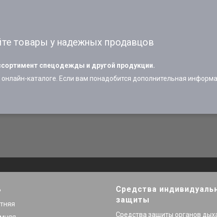
те товары у надежных продавцов
сортимент спецодежды и другой продукции.
онлайн-каталоге. Если вам понадобится дополнительная информац
ь
Средства индивидуаль
защиты
етняя
Средства защиты органов дых