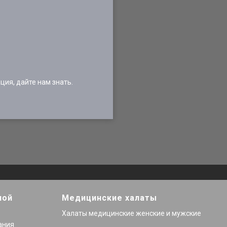
ия, дайте нам знать.
ной
Медицинские халаты
Халаты медицинские женские и мужские
ания