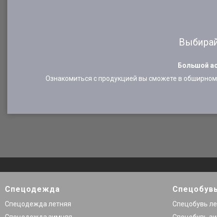
Выбирай
Большой ас
Ознакомиться с продукцией вы сможете в обширном 
Спецодежда
Спецобув
Спецодежда летняя
Спецобувь л