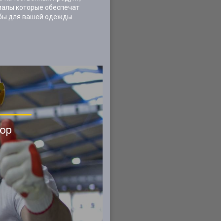
иалы которые обеспечат
бы для вашей одежды .
ор