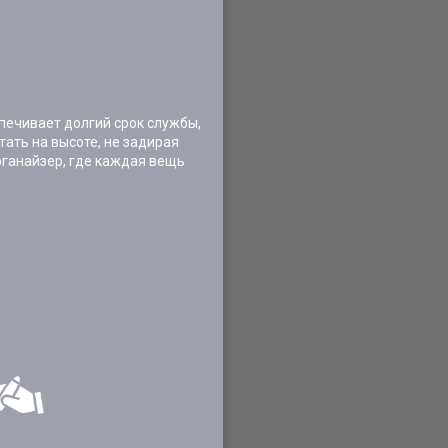
печивает долгий срок службы,
ать на высоте, не задирая
рганайзер, где каждая вещь