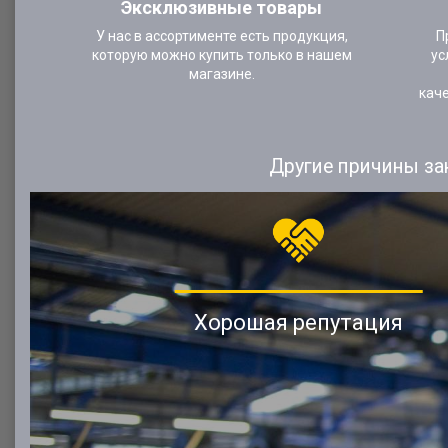
Эксклюзивные товары
У нас в ассортименте есть продукция,
П
которую можно купить только в нашем
ус
магазине.
кач
Другие причины за
Хорошая репутация