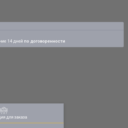
ение 14 дней
по договоренности
ия для заказа