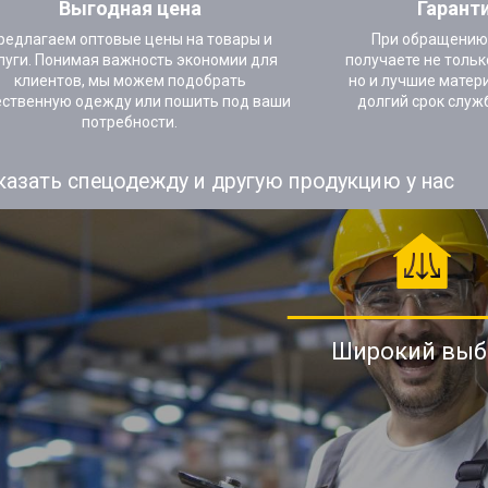
Выгодная цена
Гарант
редлагаем оптовые цены на товары и
При обращению
луги. Понимая важность экономии для
получаете не тольк
клиентов, мы можем подобрать
но и лучшие матер
ественную одежду или пошить под ваши
долгий срок служ
потребности.
казать спецодежду и другую продукцию у нас
Широкий выб