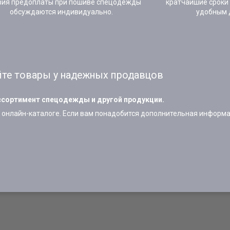
вия предоплаты при пошиве спецодежды
кратчайшие сроки
обсуждаются индивидуально.
удобным 
те товары у надежных продавцов
сортимент спецодежды и другой продукции.
онлайн-каталоге. Если вам понадобится дополнительная информац