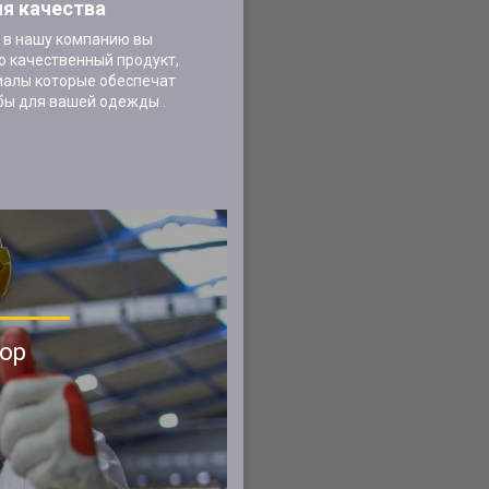
ия качества
 в нашу компанию вы
о качественный продукт,
иалы которые обеспечат
бы для вашей одежды .
ор