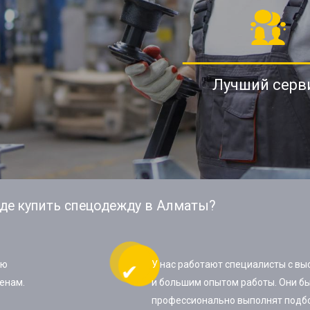
Лучший серв
де купить спецодежду в Алматы?
ую
У нас работают специалисты с в
енам.
и большим опытом работы. Они бы
профессионально выполнят подб