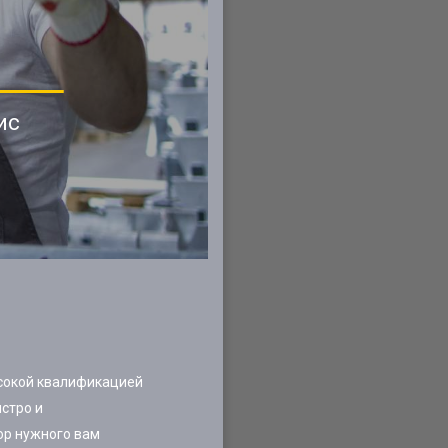
ис
ысокой квалификацией
стро и
ор нужного вам