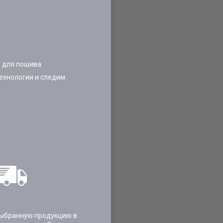
 для пошива
ехнологии и следим
ыбранную продукцию в