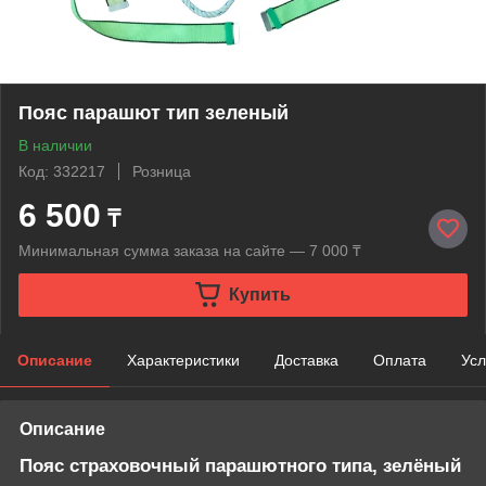
Пояс парашют тип зеленый
В наличии
Код: 332217
Розница
6 500
₸
Минимальная сумма заказа на сайте — 7 000 ₸
Купить
Описание
Характеристики
Доставка
Оплата
Усл
Описание
Пояс страховочный парашютного типа, зелёный