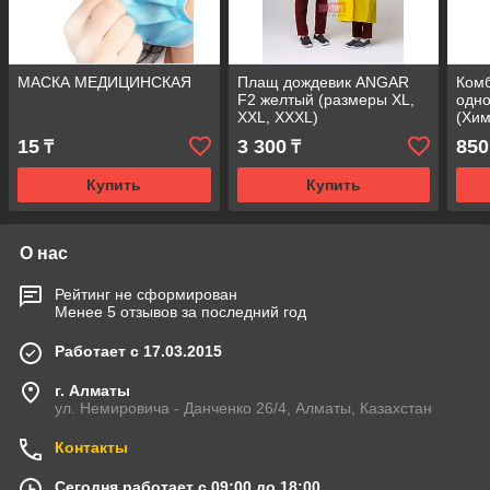
МАСКА МЕДИЦИНСКАЯ
Плащ дождевик ANGAR
Ком
F2 желтый (размеры XL,
одн
XXL, XXXL)
(Хим
15
3 300
850
₸
₸
Купить
Купить
О нас
Рейтинг не сформирован
Менее 5 отзывов за последний год
Работает с 17.03.2015
г. Алматы
ул. Немировича - Данченко 26/4, Алматы, Казахстан
Контакты
Сегодня работает с 09:00 до 18:00