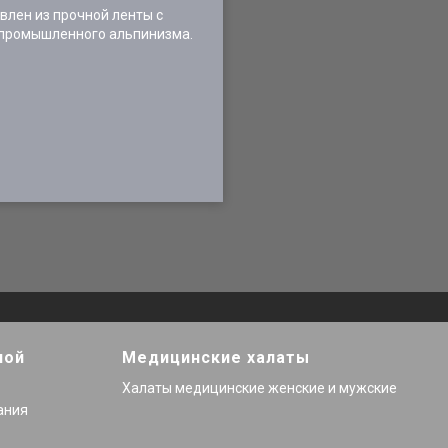
влен из прочной ленты с
и промышленного альпинизма.
ной
Медицинские халаты
Халаты медицинские женские и мужские
ания