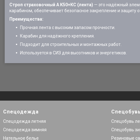
Строп страховочный А К50+КС (лента)
— это надёжный элеме
карабином, обеспечивает безопасное закрепление и защиту о
Преимущества:
Прочная лента с высоким запасом прочности.
Карабин для надёжного крепления.
Подходит для строительных и монтажных работ.
Используется в СИЗ для высотников и энергетиков.
Спецодежда
Спецобув
Спецодежда летняя
Спецобувь л
Спецодежда зимняя
Спецобувь з
Нательное белье
Резиновые са