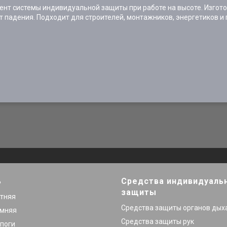
нт системы индивидуальной защиты при работе на высоте. Изгото
т падения. Подходит для строителей, монтажников, энергетиков 
ь
Средства индивидуаль
защиты
етняя
Средства защиты органов дых
имняя
Средства защиты рук
поги