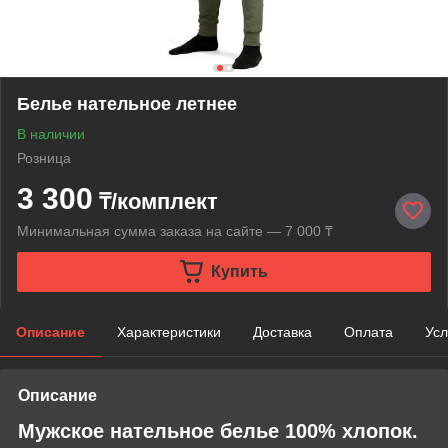
Белье нательное летнее
В наличии
Розница
3 300
₸/комплект
Минимальная сумма заказа на сайте — 7 000 ₸
Купить
Описание
Характеристики
Доставка
Оплата
Усл
Описание
Мужское нательное белье 100% хлопок.