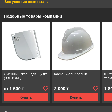
Все условия возврата
Подобные товары компании
Сменный экран для щитка
Каска Svanur белый
Щито
( ОПТОМ )
терм
1 500
2 000
1 8
от
₸
₸
Купить
Купить