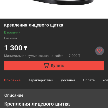
Крепления лицевого щитка
В наличии
Розница
1 300
₸
Минимальная сумма заказа на сайте — 7 000 ₸
Купить
Описание
Характеристики
Доставка
Оплата
Усл
Описание
Крепления лицевого щитка