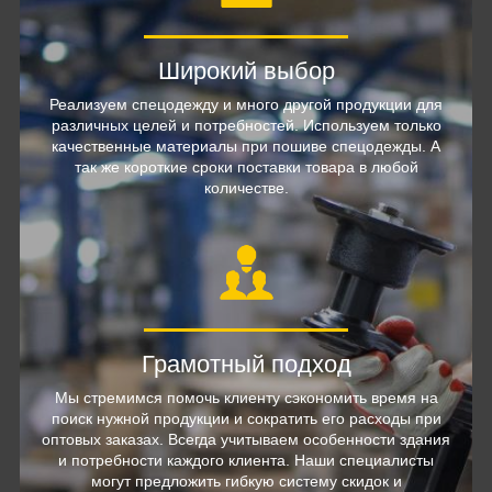
Широкий выбор
Реализуем спецодежду и много другой продукции для
различных целей и потребностей. Используем только
качественные материалы при пошиве спецодежды. А
так же короткие сроки поставки товара в любой
количестве.
Грамотный подход
Мы стремимся помочь клиенту сэкономить время на
поиск нужной продукции и сократить его расходы при
оптовых заказах. Всегда учитываем особенности здания
и потребности каждого клиента. Наши специалисты
могут предложить гибкую систему скидок и