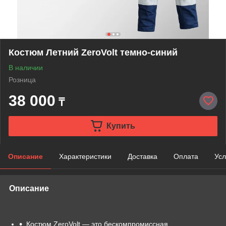
Костюм Летний ZeroVolt темно-синий
В наличии
Розница
38 000
₸
Купить
Описание
Характеристики
Доставка
Оплата
Усл
Описание
Костюм ZeroVolt — это бескомпромиссная