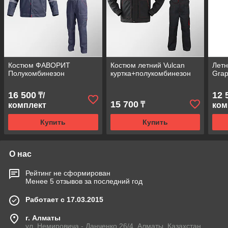
Костюм ФАВОРИТ
Костюм летний Vulcan
Летн
Полукомбинезон
куртка+полукомбинезон
Grap
16 500
12 
₸/
15 700
₸
комплект
ком
Купить
Купить
О нас
Рейтинг не сформирован
Менее 5 отзывов за последний год
Работает с 17.03.2015
г. Алматы
ул. Немировича - Данченко 26/4, Алматы, Казахстан