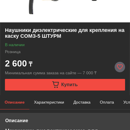
Наушники диэлектрические для крепления на
каску СОМЗ-5 ШТУРМ
В наличии
Розница
2 600
₸
Минимальная сумма заказа на сайте — 7 000 ₸
Купить
Описание
Характеристики
Доставка
Оплата
Усл
Описание