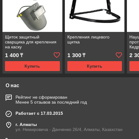
Щиток защитный
Крепления лицевого
Нау
сварщика для крепления
щитка
про
на каску
Кед
1 400
1 300
2 3
₸
₸
Купить
Купить
О нас
Рейтинг не сформирован
Менее 5 отзывов за последний год
Работает с 17.03.2015
г. Алматы
ул. Немировича - Данченко 26/4, Алматы, Казахстан