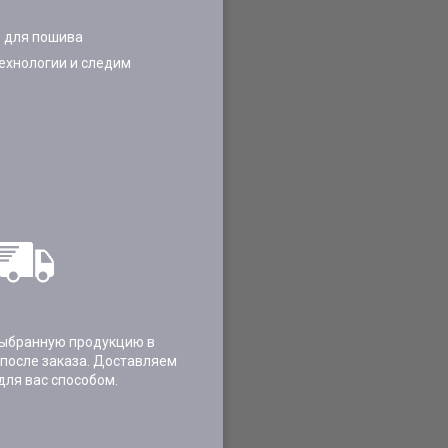
 для пошива
ехнологии и следим
ыбранную продукцию в
 после заказа. Доставляем
для вас способом.