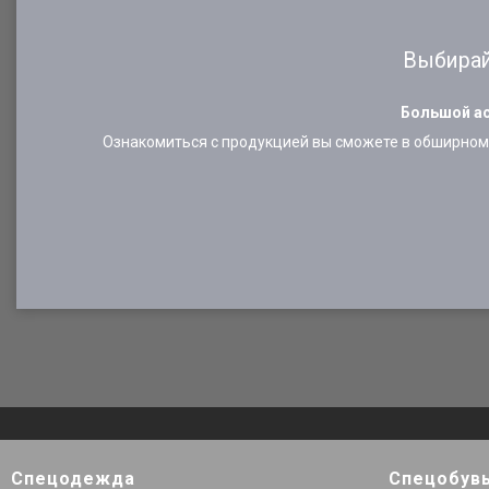
Выбирай
Большой ас
Ознакомиться с продукцией вы сможете в обширном 
Спецодежда
Спецобув