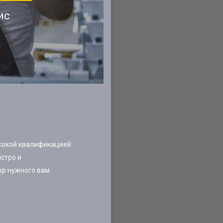
ис
ысокой квалификацией
стро и
ор нужного вам