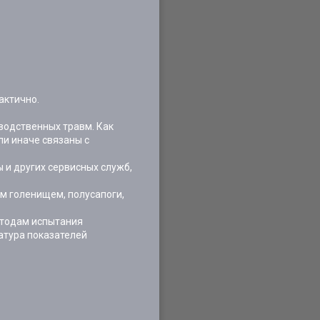
актично.
водственных травм. Как
ли иначе связаны с
 и других сервисных служб,
м голенищем, полусапоги,
методам испытания
латура показателей