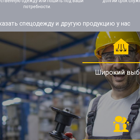
ественную одежду или пошить под ваши
долгий срок служ
потребности.
казать спецодежду и другую продукцию у нас
Широкий выб