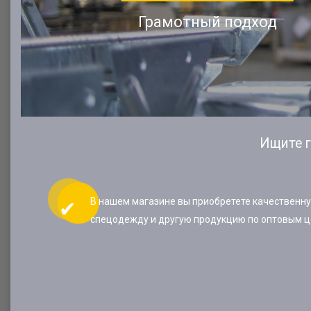
Грамотный подход
Ищите г
В нашем магазине вы приобретете качественн
спецодежду и другую продукцию по оптовым ц