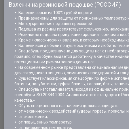
Валенки на резиновой подошве (РОССИЯ)
Валенки серые из 100% грубой шерсти.
Предназначены для защиты от пониженных температур и 
Метод крепления подошвы прессовой.
Подошва из резины препятствует скольжению, намокани
Резиновая подошва привулканизирована горячим способ
Кроме «классических» валенок, к которым необходимы к
Валенки всегда были по душе охотникам и любителям зи
Спецобувь предназначена для защиты ног от неблагопри
правило, спецобувь выдается работнику в качестве индиви
потенциальным риском повреждения ног.
На современном рынке представлена специальная медици
для сотрудников пищевых, химических предприятий и так 
Существует классификация спецобуви по форме исполнен
ботинки, полуботинки, туфли, бахилы, галоши, боты, тапочк
Спецобувь изготавливается, исходя из официально приня
спецобуви ISO 20344:2004. Аналогом этого стандарта в Ро
качества.»
Обувь специального назначения должна защищать:
от механических воздействий (удары, порезы, проколы, и
от скольжения,
от повышенных температур,
от пониженных температур,