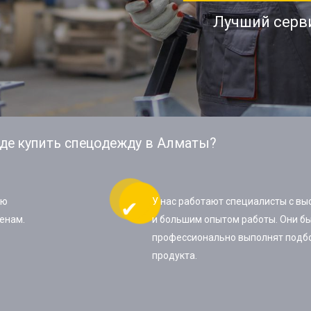
Лучший серв
де купить спецодежду в Алматы?
ую
У нас работают специалисты с в
енам.
и большим опытом работы. Они бы
профессионально выполнят подб
продукта.