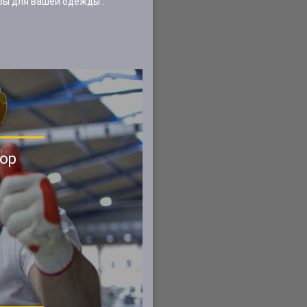
бы для вашей одежды .
ор