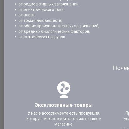
от радиоактивных загрязнений,
от электрического тока,
от влаги,
от токсичных веществ,
от общих производственных загрязнений,
от вредных биологических факторов,
от статических нагрузок.
Почем
Эксклюзивные товары
У нас в ассортименте есть продукция,
П
которую можно купить только в нашем
ус
магазине.