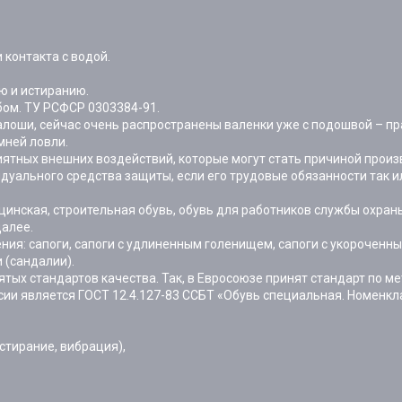
контакта с водой.
ю и истиранию.
ом. ТУ РСФСР 0303384-91.
алоши, сейчас очень распространены валенки уже с подошвой – пр
мней ловли.
ятных внешних воздействий, которые могут стать причиной произ
дуального средства защиты, если его трудовые обязанности так и
нская, строительная обувь, обувь для работников службы охраны
далее.
ия: сапоги, сапоги с удлиненным голенищем, сапоги с укороченны
и (сандалии).
тых стандартов качества. Так, в Евросоюзе принят стандарт по 
ссии является ГОСТ 12.4.127-83 ССБТ «Обувь специальная. Номенк
стирание, вибрация),