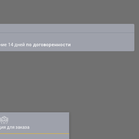
ение 14 дней
по договоренности
ия для заказа