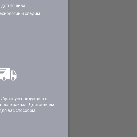
 для пошива
ехнологии и следим
ыбранную продукцию в
 после заказа. Доставляем
для вас способом.