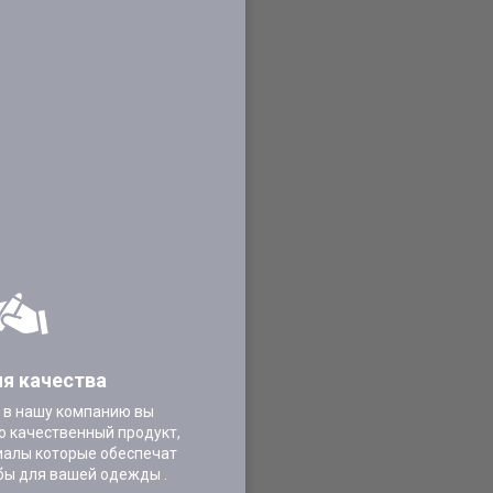
ия качества
 в нашу компанию вы
о качественный продукт,
иалы которые обеспечат
бы для вашей одежды .