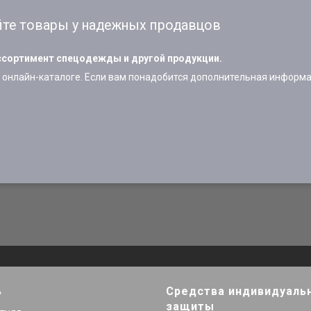
те товары у надежных продавцов
сортимент спецодежды и другой продукции.
онлайн-каталоге. Если вам понадобится дополнительная информац
ь
Средства индивидуаль
защиты