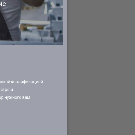
ис
ысокой квалификацией
стро и
ор нужного вам