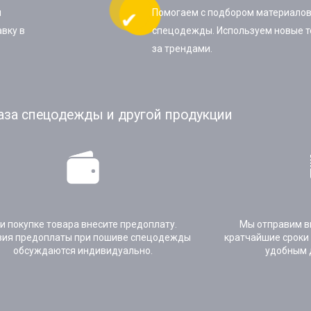
ы
Помогаем с подбором материалов
вку в
спецодежды. Используем новые т
за трендами.
аза спецодежды и другой продукции
и покупке товара внесите предоплату.
Мы отправим в
вия предоплаты при пошиве спецодежды
кратчайшие сроки
обсуждаются индивидуально.
удобным 