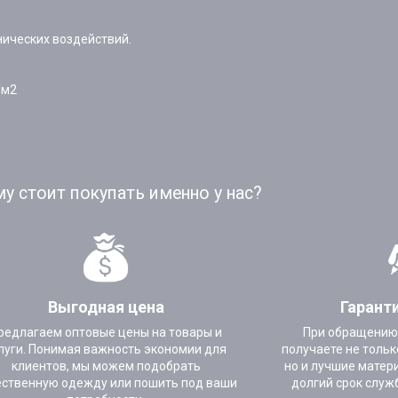
нических воздействий.
/м2
у стоит покупать именно у нас?
Выгодная цена
Гарант
редлагаем оптовые цены на товары и
При обращению
луги. Понимая важность экономии для
получаете не тольк
клиентов, мы можем подобрать
но и лучшие матер
ественную одежду или пошить под ваши
долгий срок служ