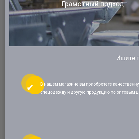
Грамотный подход
Ищите г
В нашем магазине вы приобретете качественн
спецодежду и другую продукцию по оптовым ц