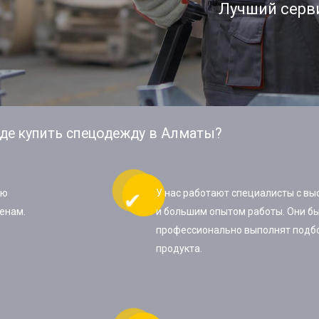
Лучший серв
де купить спецодежду в Алматы?
ую
У нас работают специалисты с в
енам.
и большим опытом работы. Они бы
профессионально выполнят подб
продукта.