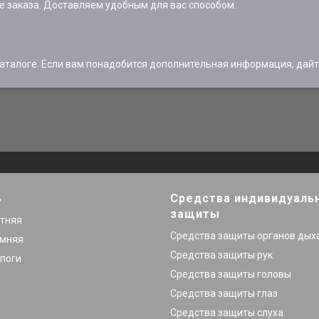
 заказа. Доставляем удобным для вас способом.
талоге. Если вам понадобится дополнительная информация, дайте
ь
Средства индивидуаль
защиты
етняя
Средства защиты органов дых
имняя
Средства защиты рук
поги
Средства защиты головы
Средства защиты глаз
Средства защиты слуха