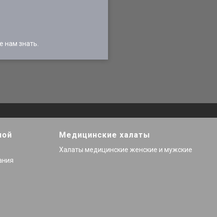
 нам знать.
ной
Медицинские халаты
Халаты медицинские женские и мужские
ания