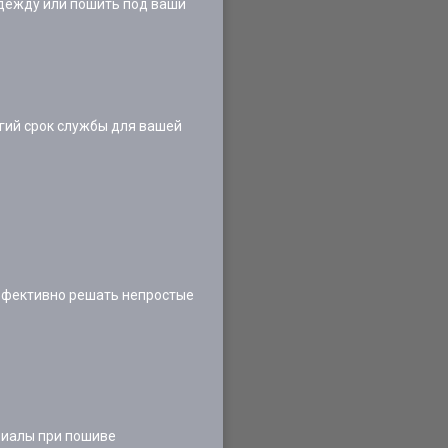
одежду или пошить под ваши
гий срок службы для вашей
эффективно решать непростые
риалы при пошиве