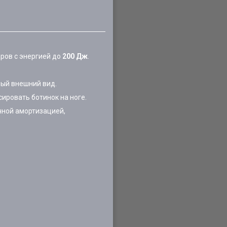
ров с энергией до
200 Дж
.
ный внешний вид.
ировать ботинок на ноге.
чной амортизацией,