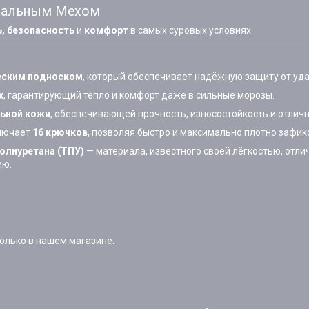
уральным Мехом
, безопасность
и
комфорт
в самых суровых условиях.
еским подноском
, который обеспечивает надёжную защиту от уда
х
, гарантирующий тепло и комфорт даже в сильные морозы.
льной кожи
, обеспечивающей прочность, износостойкость и отлич
ключает
16 крючков
, позволяя быстро и максимально плотно зафикс
олиуретана (ТПУ)
— материала, известного своей лёгкостью, отли
ию.
только в нашем магазине.