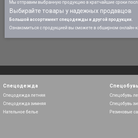
Мы отправим выбранную продукцию в кратчайшие сроки после
Выбирайте товары у надежных продавцов
Большой ассортимент спецодежды и другой продукции.
Ознакомиться с продукцией вы сможете в обширном онлайн-ка
Спецодежда
Спецобув
Спецодежда летняя
Спецобувь л
Спецодежда зимняя
Спецобувь з
Нательное белье
Резиновые са