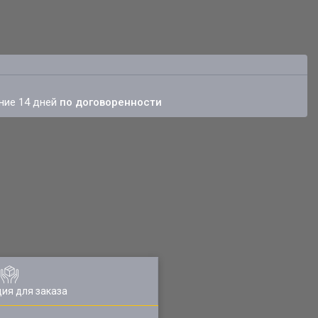
ение 14 дней
по договоренности
ия для заказа