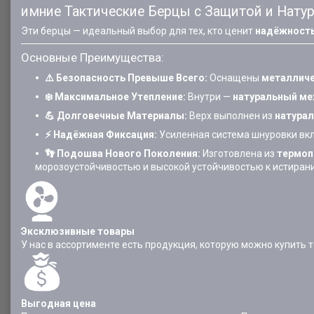
имние Тактические Берцы с Защитой и Нат
Эти берцы — идеальный выбор для тех, кто ценит
надёжность
Основные Преимущества:
⚠️ Безопасность Превыше Всего:
Оснащены
металлич
❄️ Максимальное Утепление:
Внутри —
натуральный ме
💪 Долговечные Материалы:
Верх выполнен из
натура
⚡️ Надёжная Фиксация:
Усиленная система шнуровки в
👣 Подошва Нового Поколения:
Изготовлена из
термоп
морозоустойчивостью и высокой устойчивостью к истиран
Эксклюзивные товары
У нас в ассортименте есть продукция, которую можно купить 
Выгодная цена